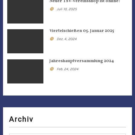
Neuer TSV-Vereinsshop ist online!
s
Juli 10, 2025
n
a
Viertelschießen 05. Januar 2025
Dez. 4, 2024
v
i
Jahreshauptversammlung 2024
g
Feb. 24, 2024
a
t
i
o
Archiv
n