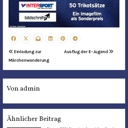
B
Einladung zur
Ausflug der E-Jugend
Märchenwanderung
e
i
t
Von
admin
r
a
Ähnlicher Beitrag
g