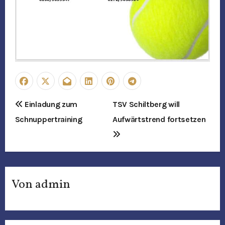
B
Einladung zum
TSV Schiltberg will
Schnuppertraining
Aufwärtstrend fortsetzen
e
i
t
Von
admin
r
a