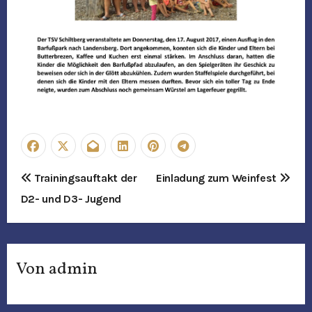
B
Trainingsauftakt der
Einladung zum Weinfest
D2- und D3- Jugend
e
i
t
Von
admin
r