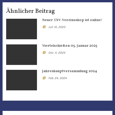
a
Ähnlicher Beitrag
g
Neuer TSV-Vereinsshop ist online!
s
Juli 10, 2025
n
a
Viertelschießen 05. Januar 2025
Dez. 4, 2024
v
i
Jahreshauptversammlung 2024
g
Feb. 24, 2024
a
t
i