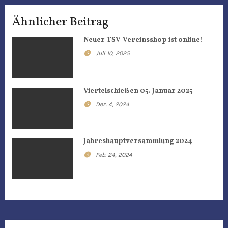
a
Ähnlicher Beitrag
g
Neuer TSV-Vereinsshop ist online!
s
Juli 10, 2025
n
a
Viertelschießen 05. Januar 2025
Dez. 4, 2024
v
i
Jahreshauptversammlung 2024
g
Feb. 24, 2024
a
t
i