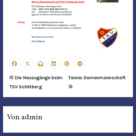
B
Die Neuzugänge beim
Tennis Damenmannschaft
TSV Schiltberg
e
i
t
Von
admin
r