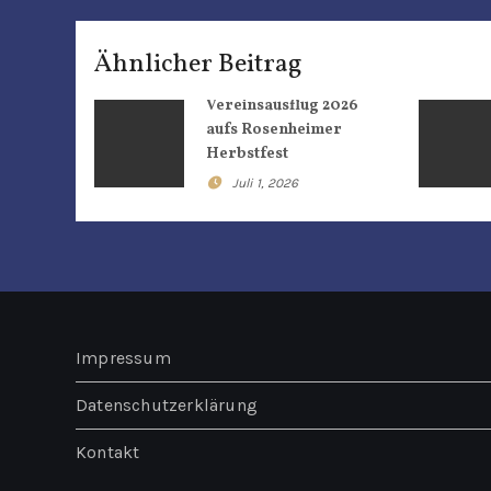
a
g
Ähnlicher Beitrag
s
Vereinsausflug 2026
aufs Rosenheimer
n
Herbstfest
a
Juli 1, 2026
v
i
g
a
Impressum
t
Datenschutzerklärung
i
Kontakt