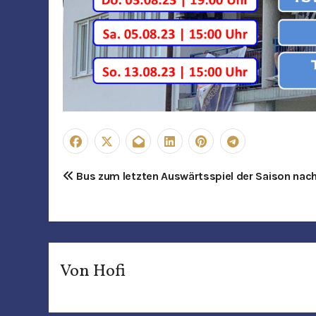
B
Bus zum letzten Auswärtsspiel der Saison nach
e
i
t
Von
Hofi
r