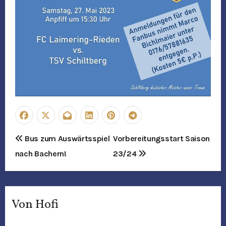
B
Bus zum Auswärtsspiel
Vorbereitungsstart Saison
nach Bachern!
23/24
e
i
t
Von
Hofi
r