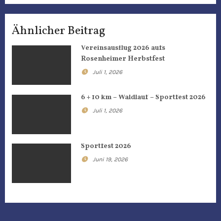
a
Ähnlicher Beitrag
g
Vereinsausflug 2026 aufs
s
Rosenheimer Herbstfest
n
Juli 1, 2026
a
6 + 10 km – Waldlauf – Sportfest 2026
Juli 1, 2026
v
i
Sportfest 2026
g
Juni 19, 2026
a
t
i