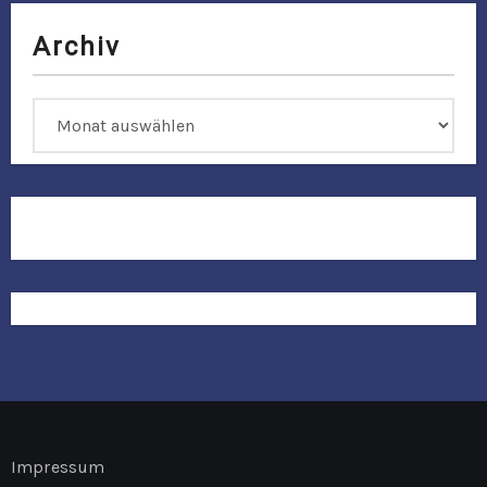
o
Archiv
n
Archiv
Impressum