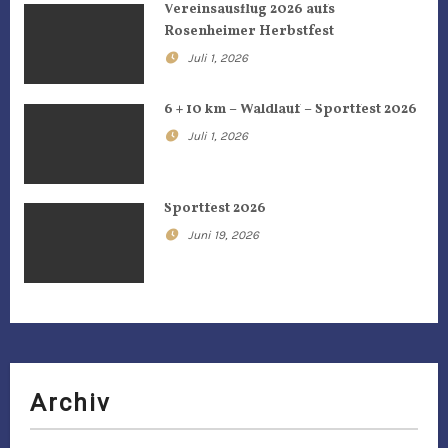
Vereinsausflug 2026 aufs
s
Rosenheimer Herbstfest
n
Juli 1, 2026
a
6 + 10 km – Waldlauf – Sportfest 2026
Juli 1, 2026
v
i
Sportfest 2026
g
Juni 19, 2026
a
t
i
o
Archiv
n