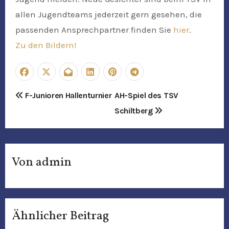
allen Jugendteams jederzeit gern gesehen, die
passenden Ansprechpartner finden Sie
hier
.
Zu den Bildern!
B
F-Junioren Hallenturnier
AH-Spiel des TSV
Schiltberg
e
i
t
Von
admin
r
a
Ähnlicher Beitrag
g