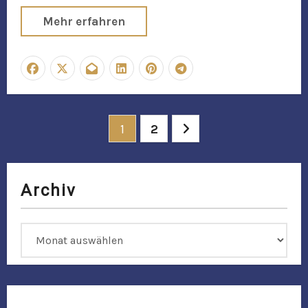
Mehr erfahren
Seitennummerierung
1
2
der
Beiträge
Archiv
Archiv