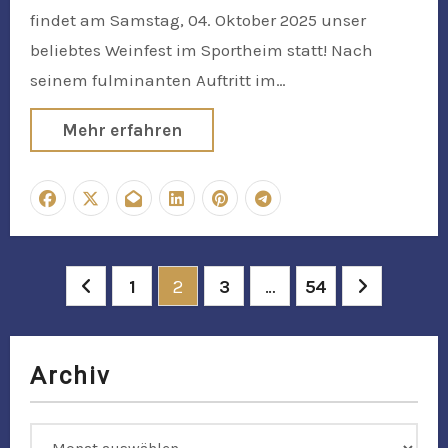
findet am Samstag, 04. Oktober 2025 unser
beliebtes Weinfest im Sportheim statt! Nach
seinem fulminanten Auftritt im…
Mehr erfahren
Seitennummerierung
1
2
3
…
54
der
Beiträge
Archiv
Archiv